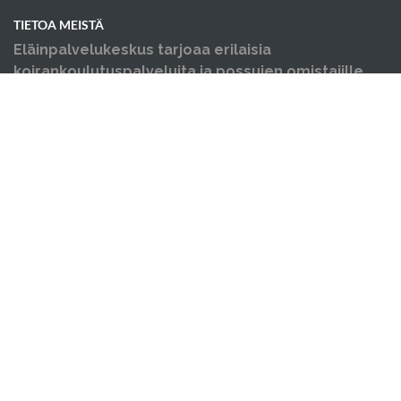
TIETOA MEISTÄ
Eläinpalvelukeskus tarjoaa erilaisia
koirankoulutuspalveluita ja possujen omistajille
neuvontaa, opastusta ja koulutusta sekä yksityis-,
ja ongelmakäytöskoulutusta niin koirille kuin
possuille. Järjestämme myös luentoja sekä
erilaisia tapahtumia.
OIKOTIET
Verkkokauppa