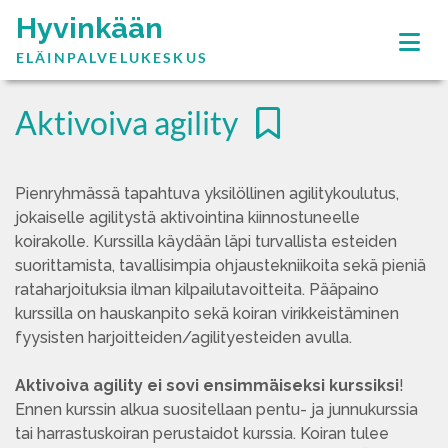
Hyvinkään
ELÄINPALVELUKESKUS
Aktivoiva agility
Pienryhmässä tapahtuva yksilöllinen agilitykoulutus,
jokaiselle agilitystä aktivointina kiinnostuneelle
koirakolle. Kurssilla käydään läpi turvallista esteiden
suorittamista, tavallisimpia ohjaustekniikoita sekä pieniä
rataharjoituksia ilman kilpailutavoitteita. Pääpaino
kurssilla on hauskanpito sekä koiran virikkeistäminen
fyysisten harjoitteiden/agilityesteiden avulla.
Aktivoiva agility ei sovi ensimmäiseksi kurssiksi
!
Ennen kurssin alkua suositellaan pentu- ja junnukurssia
tai harrastuskoiran perustaidot kurssia. Koiran tulee