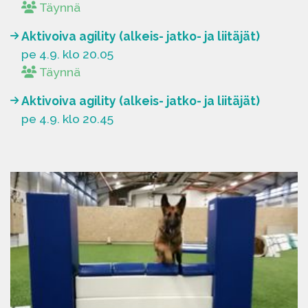
Täynnä
Aktivoiva agility (alkeis- jatko- ja liitäjät)
pe 4.9. klo 20.05
Täynnä
Aktivoiva agility (alkeis- jatko- ja liitäjät)
pe 4.9. klo 20.45