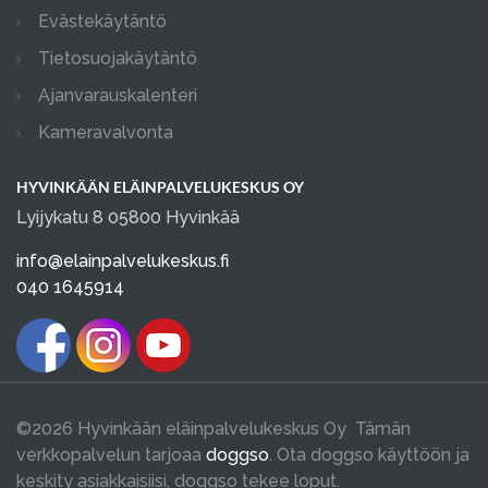
Evästekäytäntö
Tietosuojakäytäntö
Ajanvarauskalenteri
Kameravalvonta
HYVINKÄÄN ELÄINPALVELUKESKUS OY
Lyijykatu 8 05800 Hyvinkää
info@elainpalvelukeskus.fi
040 1645914
©2026 Hyvinkään eläinpalvelukeskus Oy Tämän
verkkopalvelun tarjoaa
doggso
. Ota doggso käyttöön ja
keskity asiakkaisiisi, doggso tekee loput.