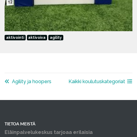
aktivointi
aktivoiva
agility
Agility ja hoopers
Kaikki koulutuskategoriat
TIETOA MEISTÄ
Eläinpalvelukeskus tarjoaa erilaisia