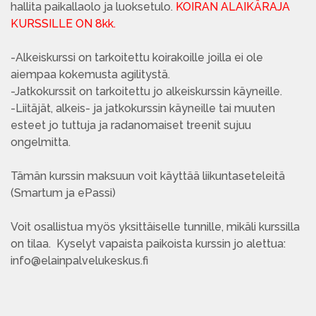
hallita paikallaolo ja luoksetulo.
KOIRAN ALAIKÄRAJA
KURSSILLE ON 8kk.
-Alkeiskurssi on tarkoitettu koirakoille joilla ei ole
aiempaa kokemusta agilitystä.
-Jatkokurssit on tarkoitettu jo alkeiskurssin käyneille.
-Liitäjät, alkeis- ja jatkokurssin käyneille tai muuten
esteet jo tuttuja ja radanomaiset treenit sujuu
ongelmitta.
Tämän kurssin maksuun voit käyttää liikuntaseteleitä
(Smartum ja ePassi)
Voit osallistua myös yksittäiselle tunnille, mikäli kurssilla
on tilaa. Kyselyt vapaista paikoista kurssin jo alettua:
info@elainpalvelukeskus.fi