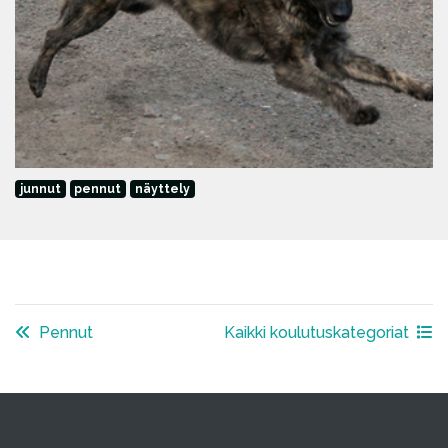
junnut
pennut
näyttely
Pennut
Kaikki koulutuskategoriat