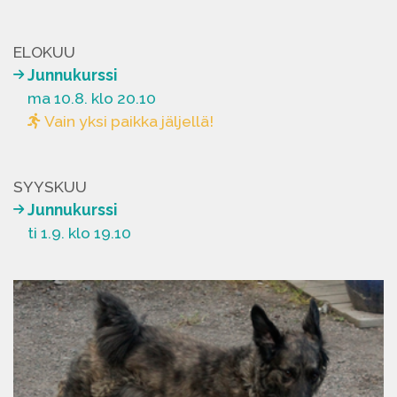
ELOKUU
Junnukurssi
ma 10.8. klo 20.10
Vain yksi paikka jäljellä!
SYYSKUU
Junnukurssi
ti 1.9. klo 19.10