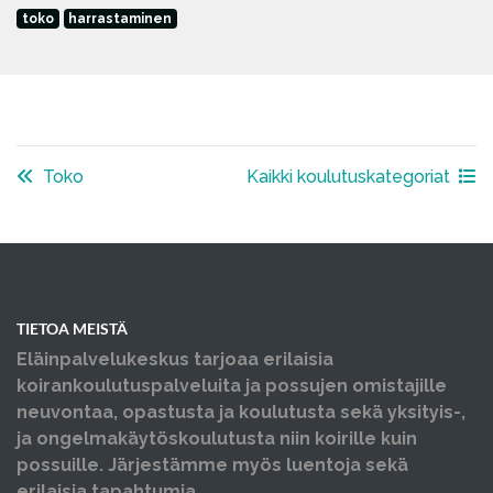
toko
harrastaminen
Toko
Kaikki koulutuskategoriat
TIETOA MEISTÄ
Eläinpalvelukeskus tarjoaa erilaisia
koirankoulutuspalveluita ja possujen omistajille
neuvontaa, opastusta ja koulutusta sekä yksityis-,
ja ongelmakäytöskoulutusta niin koirille kuin
possuille. Järjestämme myös luentoja sekä
erilaisia tapahtumia.