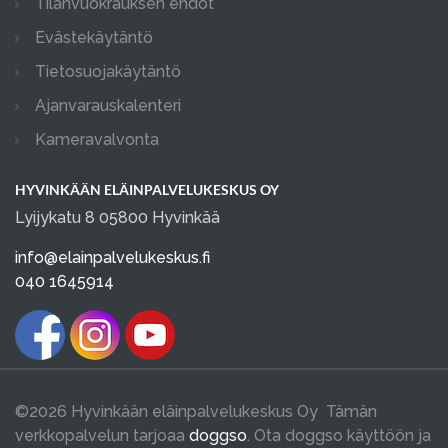
Tilanvuokrauksen ehdot
Evästekäytäntö
Tietosuojakäytäntö
Ajanvarauskalenteri
Kameravalvonta
HYVINKÄÄN ELÄINPALVELUKESKUS OY
Lyijykatu 8 05800 Hyvinkää
info@elainpalvelukeskus.fi
040 1645914
©2026 Hyvinkään eläinpalvelukeskus Oy Tämän
verkkopalvelun tarjoaa
doggso
. Ota doggso käyttöön ja