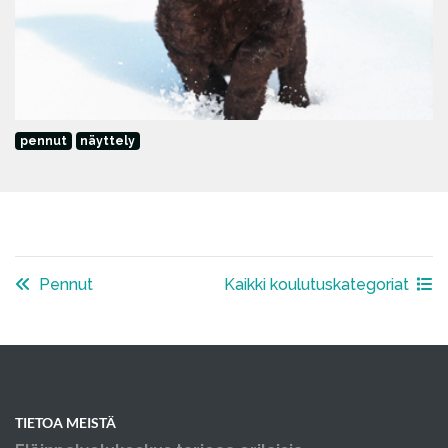
pennut
näyttely
Pennut
Kaikki koulutuskategoriat
TIETOA MEISTÄ