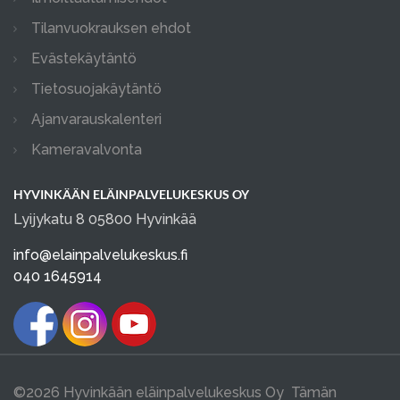
Tilanvuokrauksen ehdot
Evästekäytäntö
Tietosuojakäytäntö
Ajanvarauskalenteri
Kameravalvonta
HYVINKÄÄN ELÄINPALVELUKESKUS OY
Lyijykatu 8 05800 Hyvinkää
info@elainpalvelukeskus.fi
040 1645914
©2026 Hyvinkään eläinpalvelukeskus Oy Tämän