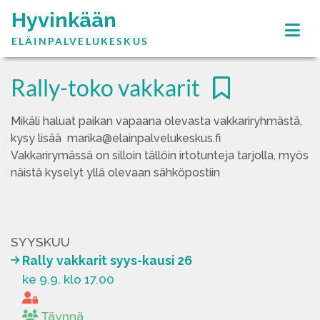
Hyvinkään
ELÄINPALVELUKESKUS
Rally-toko vakkarit
Mikäli haluat paikan vapaana olevasta vakkariryhmästä,
kysy lisää marika@elainpalvelukeskus.fi
Vakkarirymässä on silloin tällöin irtotunteja tarjolla, myös
näistä kyselyt yllä olevaan sähköpostiin
SYYSKUU
Rally vakkarit syys-kausi 26
ke 9.9. klo 17.00
Täynnä