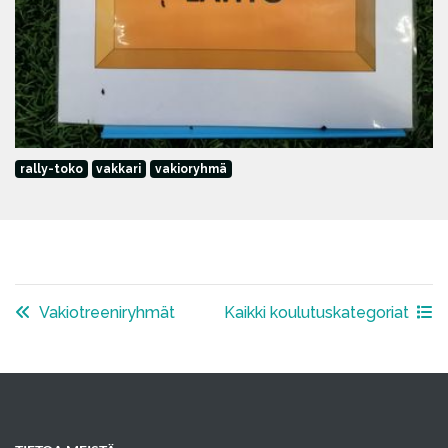
rally-toko
vakkari
vakioryhmä
Vakiotreeniryhmät
Kaikki koulutuskategoriat