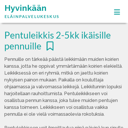
Hyvinkään
ELÄINPALVELUKESKUS
Pentuleikkis 2-5kk ikäisille
pennuille
Pennuille on tärkeää päästä leikkimään muiden koirien
kanssa, jotta he oppivat ymmärtämään koirien elekieltä.
Leikkiksessä on eri ryhmiä, mitkä on jaettu koirien
nykyisen painon mukaan. Paikalla on kouluttaja
ohjaamassa ja valvomassa leikkejä. Leikkitunnin lopuksi
harjoitellaan rauhoittumista. Pentuleikkikseen voi
osallistua pennun kanssa, joka tulee muiden pentujen
kanssa toimeen. Leikkikseen voi osallistua vaikka
pennulla ei ole vielä voimassaolevia rokotuksia.
Pentuleikkiseen voit ilmoittautua niinä päivinä kun sinulle