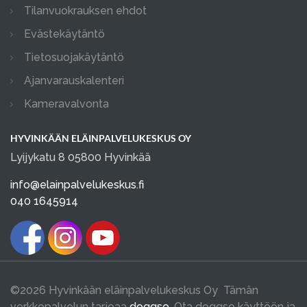
Tilanvuokrauksen ehdot
Evästekäytäntö
Tietosuojakäytäntö
Ajanvarauskalenteri
Kameravalvonta
HYVINKÄÄN ELÄINPALVELUKESKUS OY
Lyijykatu 8 05800 Hyvinkää
info@elainpalvelukeskus.fi
040 1645914
©2026 Hyvinkään eläinpalvelukeskus Oy Tämän
verkkopalvelun tarjoaa
doggso
. Ota doggso käyttöön ja