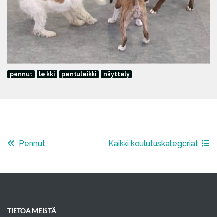
pennut
leikki
pentuleikki
näyttely
Pennut
Kaikki koulutuskategoriat
TIETOA MEISTÄ