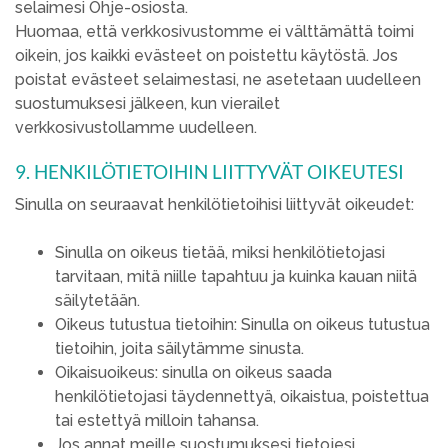
selaimesi Ohje-osiosta.
Huomaa, että verkkosivustomme ei välttämättä toimi
oikein, jos kaikki evästeet on poistettu käytöstä. Jos
poistat evästeet selaimestasi, ne asetetaan uudelleen
suostumuksesi jälkeen, kun vierailet
verkkosivustollamme uudelleen.
9. HENKILÖTIETOIHIN LIITTYVÄT OIKEUTESI
Sinulla on seuraavat henkilötietoihisi liittyvät oikeudet:
Sinulla on oikeus tietää, miksi henkilötietojasi
tarvitaan, mitä niille tapahtuu ja kuinka kauan niitä
säilytetään.
Oikeus tutustua tietoihin: Sinulla on oikeus tutustua
tietoihin, joita säilytämme sinusta.
Oikaisuoikeus: sinulla on oikeus saada
henkilötietojasi täydennettyä, oikaistua, poistettua
tai estettyä milloin tahansa.
Jos annat meille suostumuksesi tietojesi