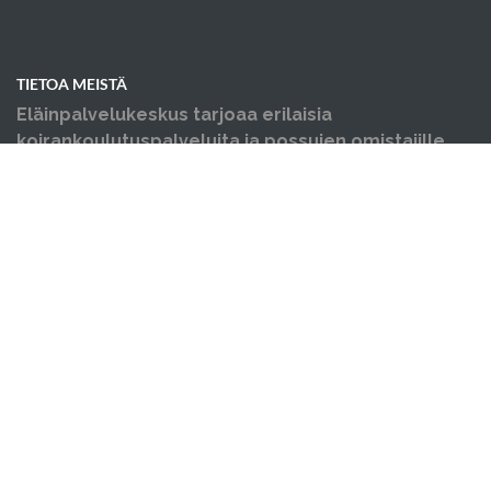
TIETOA MEISTÄ
Eläinpalvelukeskus tarjoaa erilaisia
koirankoulutuspalveluita ja possujen omistajille
neuvontaa, opastusta ja koulutusta sekä yksityis-,
ja ongelmakäytöskoulutusta niin koirille kuin
possuille. Järjestämme myös luentoja sekä
erilaisia tapahtumia.