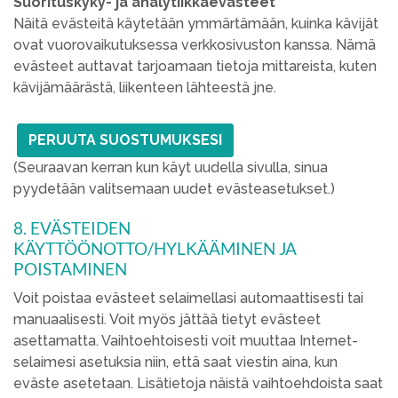
Suorituskyky- ja analytiikkaevästeet
Näitä evästeitä käytetään ymmärtämään, kuinka kävijät
ovat vuorovaikutuksessa verkkosivuston kanssa. Nämä
evästeet auttavat tarjoamaan tietoja mittareista, kuten
kävijämäärästä, liikenteen lähteestä jne.
PERUUTA SUOSTUMUKSESI
(Seuraavan kerran kun käyt uudella sivulla, sinua
pyydetään valitsemaan uudet evästeasetukset.)
8. EVÄSTEIDEN
KÄYTTÖÖNOTTO/HYLKÄÄMINEN JA
POISTAMINEN
Voit poistaa evästeet selaimellasi automaattisesti tai
manuaalisesti. Voit myös jättää tietyt evästeet
asettamatta. Vaihtoehtoisesti voit muuttaa Internet-
selaimesi asetuksia niin, että saat viestin aina, kun
eväste asetetaan. Lisätietoja näistä vaihtoehdoista saat