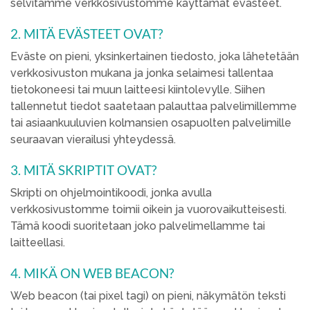
selvitämme verkkosivustomme käyttämät evästeet.
2. MITÄ EVÄSTEET OVAT?
Eväste on pieni, yksinkertainen tiedosto, joka lähetetään
verkkosivuston mukana ja jonka selaimesi tallentaa
tietokoneesi tai muun laitteesi kiintolevylle. Siihen
tallennetut tiedot saatetaan palauttaa palvelimillemme
tai asiaankuuluvien kolmansien osapuolten palvelimille
seuraavan vierailusi yhteydessä.
3. MITÄ SKRIPTIT OVAT?
Skripti on ohjelmointikoodi, jonka avulla
verkkosivustomme toimii oikein ja vuorovaikutteisesti.
Tämä koodi suoritetaan joko palvelimellamme tai
laitteellasi.
4. MIKÄ ON WEB BEACON?
Web beacon (tai pixel tagi) on pieni, näkymätön teksti