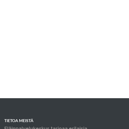
TIETOA MEISTÄ
Eläinpalvelukeskus tarjoaa erilaisia