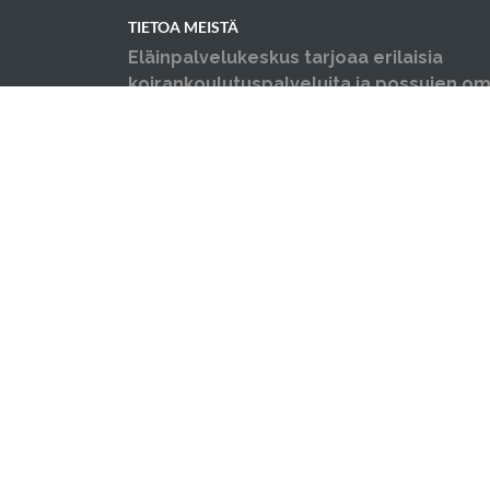
TIETOA MEISTÄ
Eläinpalvelukeskus tarjoaa erilaisia
koirankoulutuspalveluita ja possujen omi
neuvontaa, opastusta ja koulutusta sekä y
ongelmakäytöskoulutusta niin koirille ku
Järjestämme myös luentoja sekä erilais
©2026 Hyvinkään eläinpalvelukeskus Oy Tä