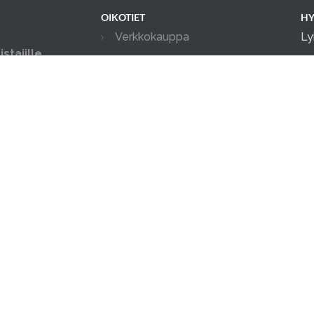
OIKOTIET
HY
Verkkokauppa
Ly
stajille
Ilmoittautumisehdot
in
ksityis-, ja
04
Tilanvuokrauksen ehdot
in possuille.
ia tapahtumia.
Evästekäytäntö
Tietosuojakäytäntö
Ajanvarauskalenteri
Kameravalvonta
män verkkopalvelun tarjoaa
doggso
. Ota doggso käyttöön ja 