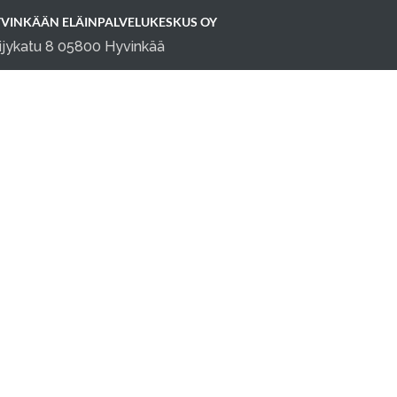
VINKÄÄN ELÄINPALVELUKESKUS OY
ijykatu 8 05800 Hyvinkää
fo@elainpalvelukeskus.fi
0 1645914
keskity asiakkaisiisi, doggso tekee loput.