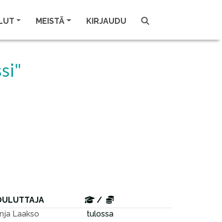
LUT
MEISTÄ
KIRJAUDU
si"
OULUTTAJA
/
nja Laakso
tulossa