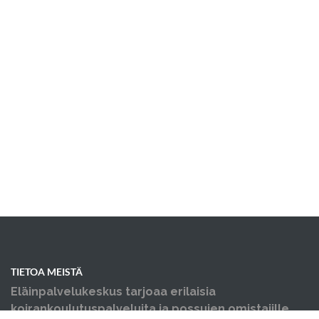
TIETOA MEISTÄ
Eläinpalvelukeskus tarjoaa erilaisia
koirankoulutuspalveluita ja possujen omistajille