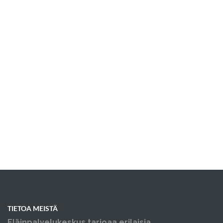
TIETOA MEISTÄ
Eläinpalvelukeskus tarjoaa erilaisia