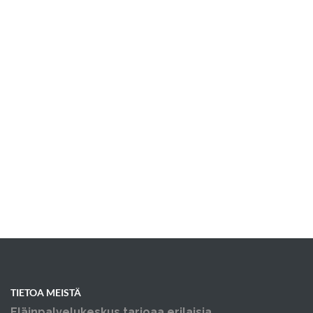
TIETOA MEISTÄ
Eläinpalvelukeskus tarjoaa erilaisia