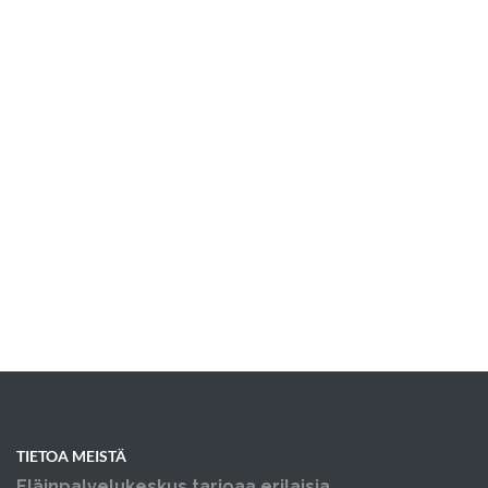
TIETOA MEISTÄ
Eläinpalvelukeskus tarjoaa erilaisia