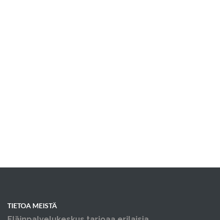
TIETOA MEISTÄ
Eläinpalvelukeskus tarjoaa erilaisia