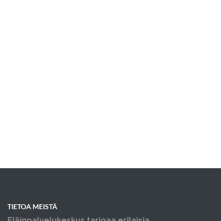
TIETOA MEISTÄ
Eläinpalvelukeskus tarjoaa erilaisia