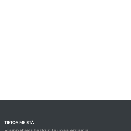
TIETOA MEISTÄ
Eläinpalvelukeskus tarjoaa erilaisia