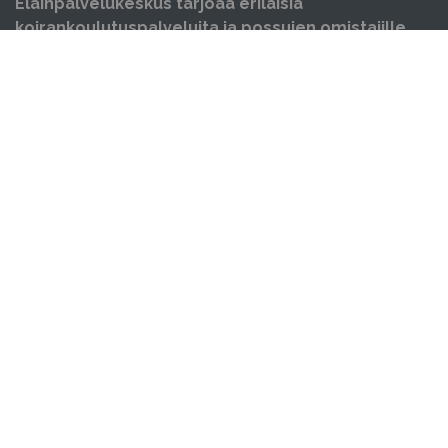
Eläinpalvelukeskus tarjoaa erilaisia
koirankoulutuspalveluita ja possujen omistajille
neuvontaa, opastusta ja koulutusta sekä yksityis-,
ja ongelmakäytöskoulutusta niin koirille kuin
possuille. Järjestämme myös luentoja sekä
erilaisia tapahtumia.
OIKOTIET
Verkkokauppa
Ilmoittautumisehdot