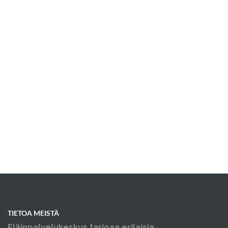
TIETOA MEISTÄ
Eläinpalvelukeskus tarjoaa erilaisia