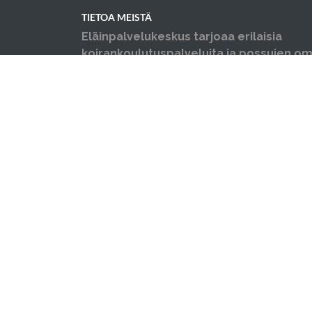
TIETOA MEISTÄ
Eläinpalvelukeskus tarjoaa erilaisia
koirankoulutuspalveluita ja possujen omi
neuvontaa, opastusta ja koulutusta sekä y
ongelmakäytöskoulutusta niin koirille ku
Järjestämme myös luentoja sekä erilais
©2026 Hyvinkään eläinpalvelukeskus Oy Tä