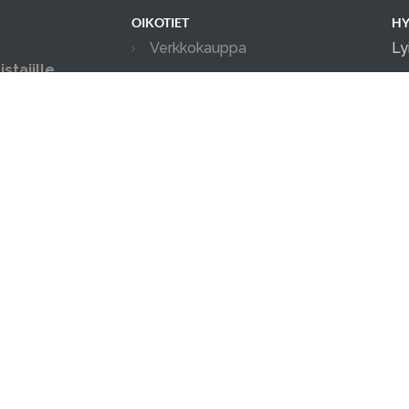
OIKOTIET
HY
Verkkokauppa
Ly
stajille
Ilmoittautumisehdot
in
ksityis-, ja
04
Tilanvuokrauksen ehdot
in possuille.
ia tapahtumia.
Evästekäytäntö
Tietosuojakäytäntö
Ajanvarauskalenteri
Kameravalvonta
män verkkopalvelun tarjoaa
doggso
. Ota doggso käyttöön ja 