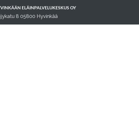
VINKÄÄN ELÄINPALVELUKESKUS OY
ijykatu 8 05800 Hyvinkää
fo@elainpalvelukeskus.fi
0 1645914
keskity asiakkaisiisi, doggso tekee loput.