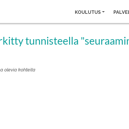
KOULUTUS
PALVE
rkitty tunnisteella "seuraami
sa olevia kohteita