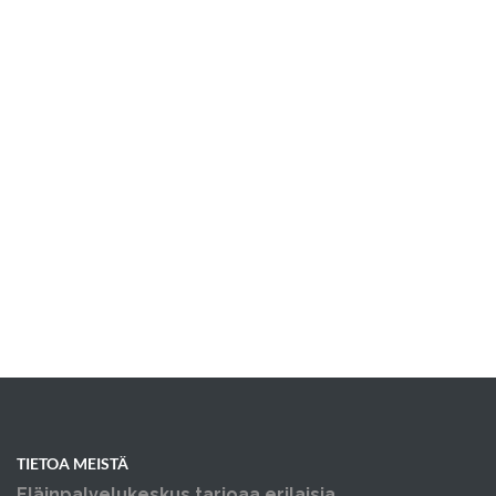
TIETOA MEISTÄ
Eläinpalvelukeskus tarjoaa erilaisia