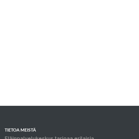
TIETOA MEISTÄ
Eläinpalvelukeskus tarjoaa erilaisia