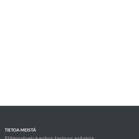
TIETOA MEISTÄ
Eläinpalvelukeskus tarjoaa erilaisia