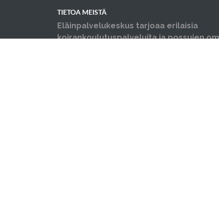
TIETOA MEISTÄ
Eläinpalvelukeskus tarjoaa erilaisia
koirankoulutuspalveluita ja possujen omi
neuvontaa, opastusta ja koulutusta sekä y
ongelmakäytöskoulutusta niin koirille ku
Järjestämme myös luentoja sekä erilais
©2026 Hyvinkään eläinpalvelukeskus Oy Tä