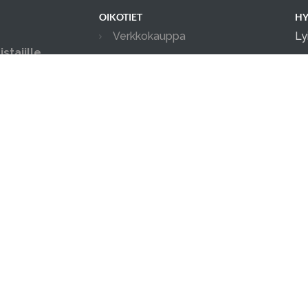
OIKOTIET
HY
Verkkokauppa
Ly
stajille
Ilmoittautumisehdot
in
ksityis-, ja
04
Tilanvuokrauksen ehdot
in possuille.
ia tapahtumia.
Evästekäytäntö
Tietosuojakäytäntö
Ajanvarauskalenteri
Kameravalvonta
män verkkopalvelun tarjoaa
doggso
. Ota doggso käyttöön ja 