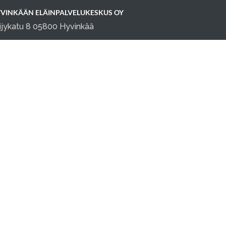
VINKÄÄN ELÄINPALVELUKESKUS OY
ijykatu 8 05800 Hyvinkää
fo@elainpalvelukeskus.fi
0 1645914
keskity asiakkaisiisi, doggso tekee loput.