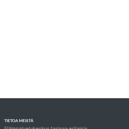
TIETOA MEISTÄ
Eläinpalvelukeskus tarjoaa erilaisia