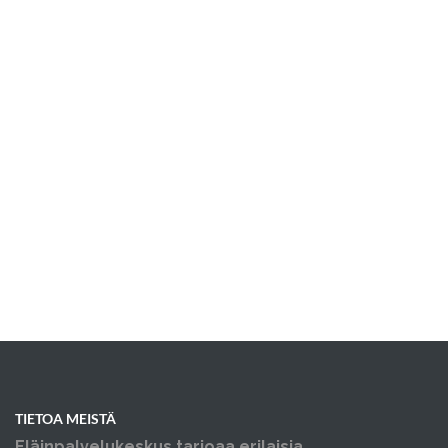
TIETOA MEISTÄ
Eläinpalvelukeskus tarjoaa erilaisia