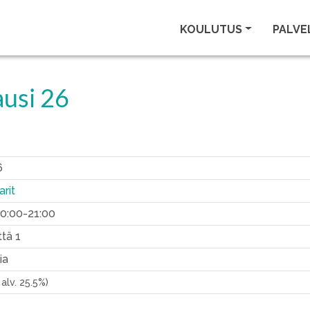
KOULUTUS
PALVE
ausi 26
6
rit
 20:00-21:00
ttä 1
ia
. alv. 25.5%)