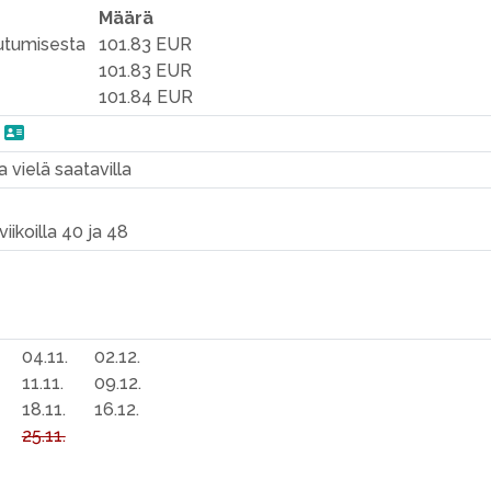
Määrä
autumisesta
101.83 EUR
101.83 EUR
101.84 EUR
n
a vielä saatavilla
iikoilla 40 ja 48
04.11.
02.12.
11.11.
09.12.
18.11.
16.12.
25.11.