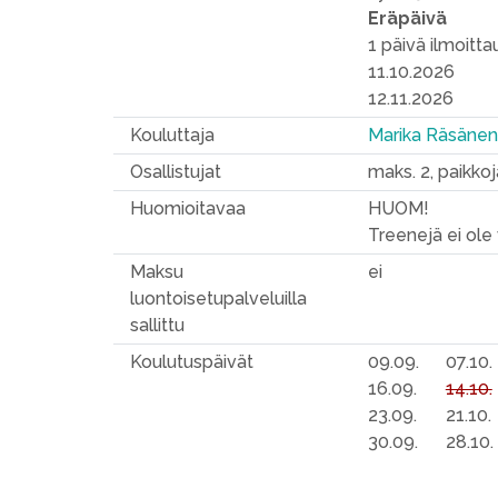
Eräpäivä
1 päivä ilmoitt
11.10.2026
12.11.2026
Kouluttaja
Marika Räsäne
Osallistujat
maks. 2, paikkoj
Huomioitavaa
HUOM!
Treenejä ei ole v
Maksu
ei
luontoisetupalveluilla
sallittu
Koulutuspäivät
09.09.
07.10.
16.09.
14.10.
23.09.
21.10.
30.09.
28.10.