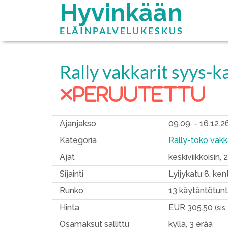
Hyvinkään
ELÄINPALVELUKESKUS
Rally vakkarit syys-k
peruutettu
Ajanjakso
09.09. - 16.12.2
Kategoria
Rally-toko vakka
Ajat
keskiviikkoisin,
Sijainti
Lyijykatu 8, ken
Runko
13 käytäntötunt
Hinta
EUR 305.50
(sis
Osamaksut sallittu
kyllä, 3 erää