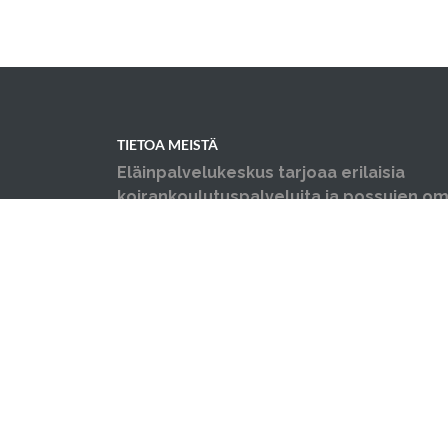
TIETOA MEISTÄ
Eläinpalvelukeskus tarjoaa erilaisia
koirankoulutuspalveluita ja possujen omi
neuvontaa, opastusta ja koulutusta sekä y
ongelmakäytöskoulutusta niin koirille ku
Järjestämme myös luentoja sekä erilais