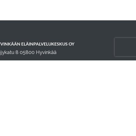
VINKÄÄN ELÄINPALVELUKESKUS OY
ijykatu 8 05800 Hyvinkää
fo@elainpalvelukeskus.fi
0 1645914