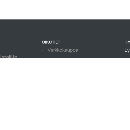
OIKOTIET
HY
Verkkokauppa
Ly
stajille
Ilmoittautumisehdot
in
ksityis-, ja
04
Tilanvuokrauksen ehdot
in possuille.
ia tapahtumia.
Evästekäytäntö
Tietosuojakäytäntö
Ajanvarauskalenteri
Kameravalvonta