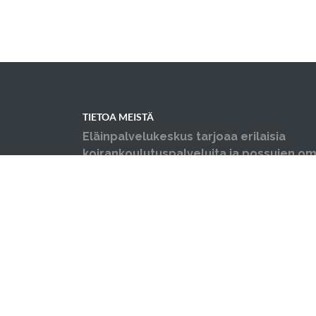
TIETOA MEISTÄ
Eläinpalvelukeskus tarjoaa erilaisia
koirankoulutuspalveluita ja possujen omi
neuvontaa, opastusta ja koulutusta sekä y
ongelmakäytöskoulutusta niin koirille ku
Järjestämme myös luentoja sekä erilais