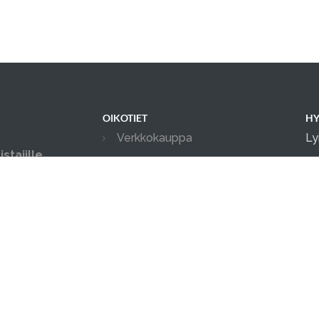
OIKOTIET
HY
Verkkokauppa
Ly
stajille
Ilmoittautumisehdot
in
ksityis-, ja
04
Tilanvuokrauksen ehdot
in possuille.
ia tapahtumia.
Evästekäytäntö
Tietosuojakäytäntö
Ajanvarauskalenteri
Kameravalvonta