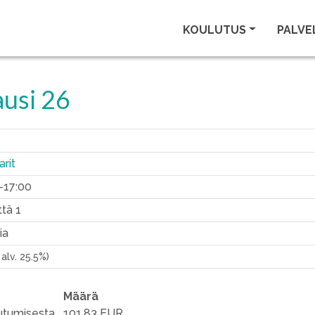
KOULUTUS
PALVE
ausi 26
rit
0-17:00
ttä 1
ia
. alv. 25.5%)
Määrä
autumisesta
101.83 EUR