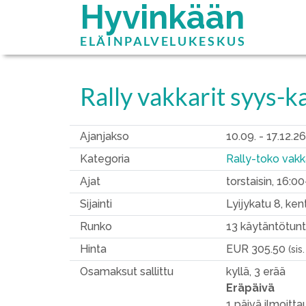
Hyvinkään
ELÄINPALVELUKESKUS
Rally vakkarit syys-k
Ajanjakso
10.09. - 17.12.26
Kategoria
Rally-toko vakka
Ajat
torstaisin, 16:0
Sijainti
Lyijykatu 8, ken
Runko
13 käytäntötunt
Hinta
EUR 305.50
(sis
Osamaksut sallittu
kyllä, 3 erää
Eräpäivä
1 päivä ilmoitt