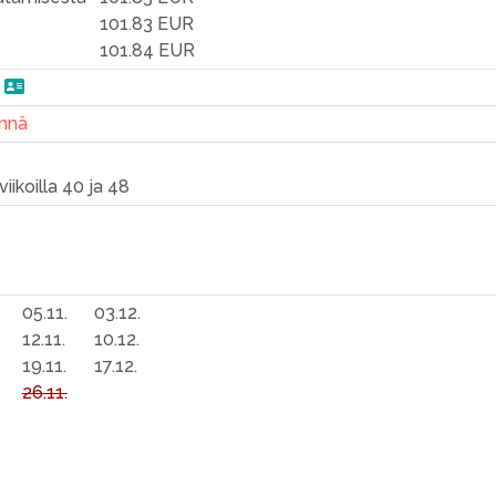
101.83 EUR
101.84 EUR
n
nnä
iikoilla 40 ja 48
05.11.
03.12.
12.11.
10.12.
19.11.
17.12.
26.11.