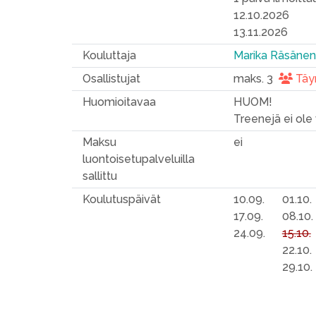
12.10.2026
13.11.2026
Kouluttaja
Marika Räsäne
Osallistujat
maks. 3
Täy
Huomioitavaa
HUOM!
Treenejä ei ole v
Maksu
ei
luontoisetupalveluilla
sallittu
Koulutuspäivät
10.09.
01.10.
17.09.
08.10.
24.09.
15.10.
22.10.
29.10.