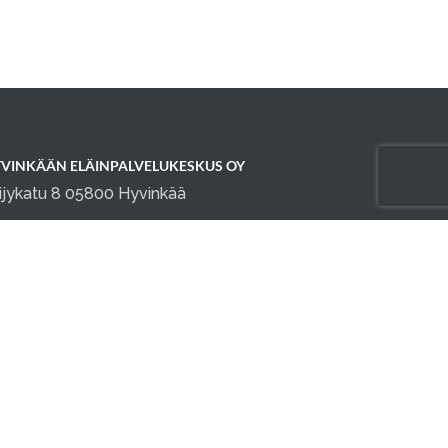
VINKÄÄN ELÄINPALVELUKESKUS OY
ijykatu 8 05800 Hyvinkää
fo@elainpalvelukeskus.fi
0 1645914